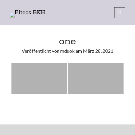
Eltecs
open
primary
Sidebar
menu
BKH
one
Veröffentlicht von
mduok
am
März 28, 2021
Datenschutzerklärung