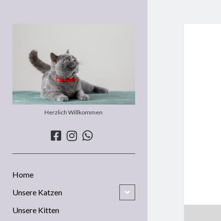
Eltecs
BKH
Herzlich Willkommen
facebook
instagram
whatsapp
Home
open
Unsere Katzen
child
menu
Unsere Kitten