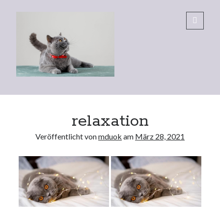
Eltecs
open
primary
menu
BKH
Sidebar
relaxation
Veröffentlicht von
mduok
am
März 28, 2021