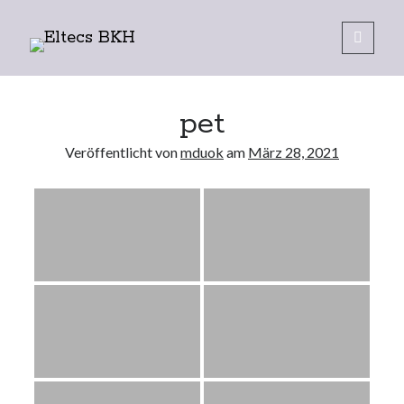
Eltecs
open
primary
Sidebar
menu
BKH
pet
Veröffentlicht von
mduok
am
März 28, 2021
Datenschutzerklärung