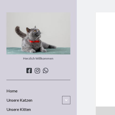
Eltecs
BKH
Herzlich Willkommen
facebook
instagram
whatsapp
Home
open
Unsere Katzen
child
menu
Unsere Kitten